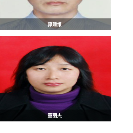
郭建维
董丽杰