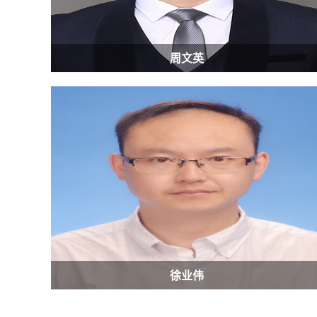
周文英
徐业伟