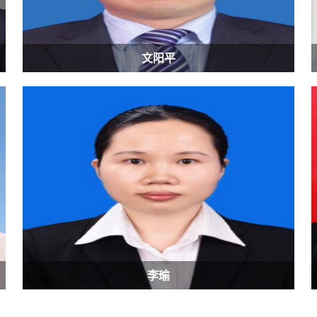
文阳平
李瑜