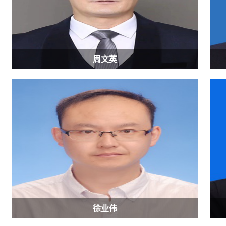
周文英
徐业伟